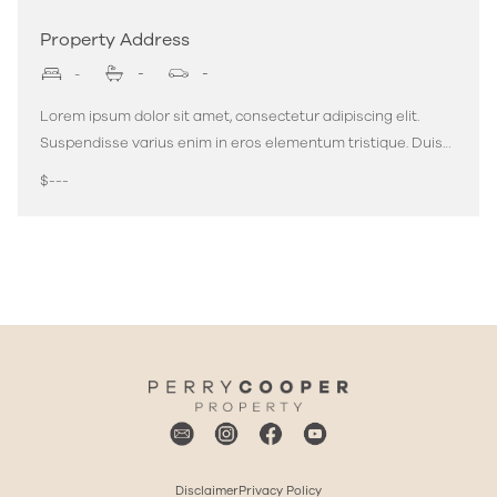
Property Address
-
-
-
Lorem ipsum dolor sit amet, consectetur adipiscing elit.
Suspendisse varius enim in eros elementum tristique. Duis
cursus, mi quis viverra ornare, eros dolor interdum nulla, ut
$---
View More
commodo diam libero vitae erat. Aenean faucibus nibh et
justo cursus id rutrum lorem imperdiet. Nunc ut sem vitae
risus tristique posuere.
Disclaimer
Privacy Policy